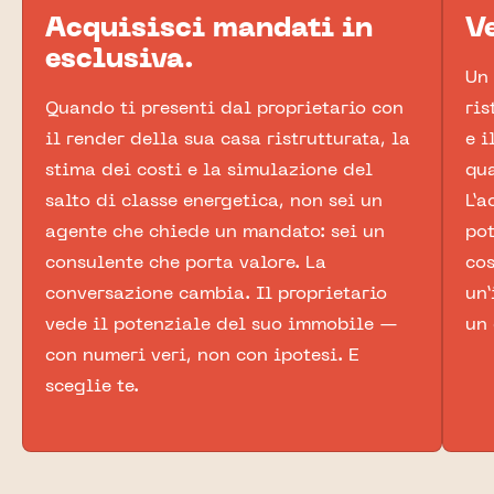
Acquisisci mandati in
V
esclusiva.
Un 
Quando ti presenti dal proprietario con
ris
il render della sua casa ristrutturata, la
e i
stima dei costi e la simulazione del
qua
salto di classe energetica, non sei un
L’a
agente che chiede un mandato: sei un
pot
consulente che porta valore. La
cos
conversazione cambia. Il proprietario
un’
vede il potenziale del suo immobile —
un 
con numeri veri, non con ipotesi. E
sceglie te.