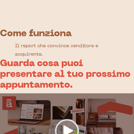
Come funziona
Il report che convince venditore e
acquirente.
Guarda cosa puoi
presentare al tuo prossimo
appuntamento.
Video
Player