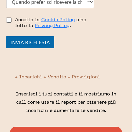
i
u
u
l
l
a
o
i
e
n
i
n
?
C
d
Accetto la
Cookie Policy
e ho
o
k
a
o
t
letto la
Privacy Policy
.
d
s
p
t
e
e
r
e
l
l
INVIA RICHIESTA
e
n
l
l
f
e
'
e
e
r
a
d
r
e
n
i
i
c
n
S
s
o
u
p
c
n
n
+ Incarichi + Vendite + Provvigioni
u
i
q
c
n
r
u
i
t
i
e
o
Inserisci i tuoi contatti e ti mostriamo in
a
c
s
call come usare il report per ottenere più
e
*
t
v
o
incarichi e aumentare le vendite.
e
i
r
m
e
m